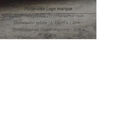
Porte-clés Logo marque
Acier inoxydable chromé/simili cuir
Dimension totale : L 10cm x l 3cm -
Dimension du cadre imprimé : 3cm x
3cm
Impression par sublimation Rendu
photo HD brillant
Livré dans un écrin
Info produit
Ce produit est fabriqué exclusivement
dans notre atelier en France