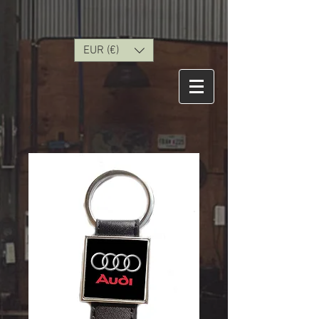
EUR (€)