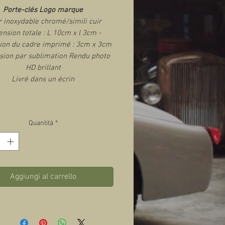
Porte-clés Logo marque
r inoxydable chromé/simili cuir
nsion totale : L 10cm x l 3cm -
on du cadre imprimé : 3cm x 3cm
sion par sublimation Rendu photo
HD brillant
Livré dans un écrin
Quantità
*
Aggiungi al carrello