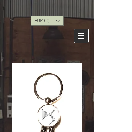
EUR (€)