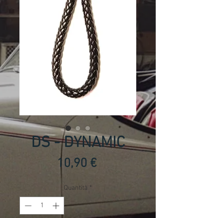
DS - DYNAMIC
Prezzo
10,90 €
Quantità
*