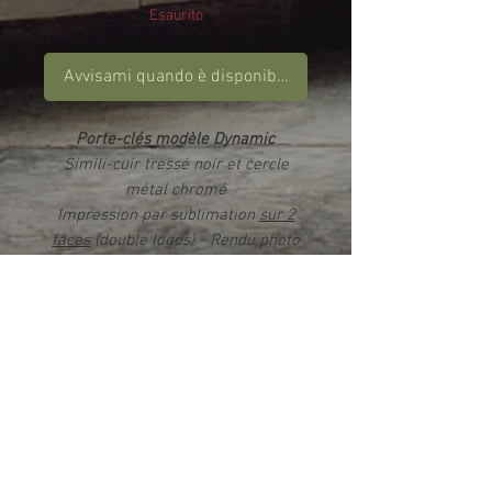
Esaurito
Avvisami quando è disponibile
Porte-clés modèle Dynamic
Simili-cuir tressé noir et cercle
métal chromé
Impression par sublimation
sur 2
faces
(double logos) - Rendu photo
HD brillant Dimension du porte-clés
(anneau inclus) : 13cm x 3,3cm
Dimension du cercle en métal
chromé : 2,3cm
Livré dans son étui cadeau
Info produit