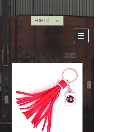
EUR (€)