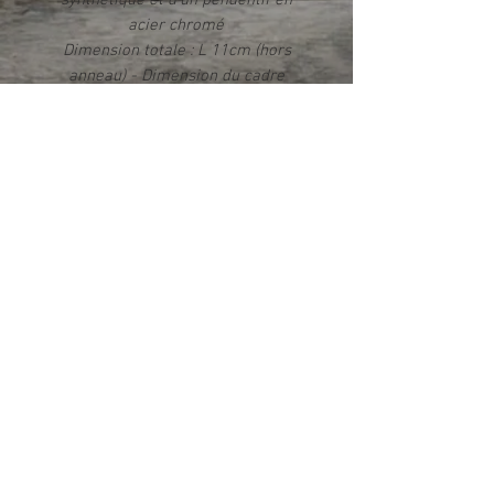
synthétique et d'un pendentif en
acier chromé
Dimension totale : L 11cm (hors
anneau) - Dimension du cadre
imprimé : 2,1cm x 2,8cm
Impression par sublimation
Rendu photo HD brillant
Livré dans un écrin
Info produit
Ce produit est fabriqué exclusivement
dans notre atelier en France
© 2021 di Print Corner. Creato con
Wix.com