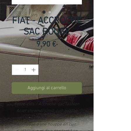
FIAT - ACCROCHE
SAC ROUGE
Prezzo
9,90 €
Quantità
*
Aggiungi al carrello
Porte-clés / Accroche-sac fashion
Acier chromé/simili cuir
qualité
premium noir
Composé d'une houppe en cuir