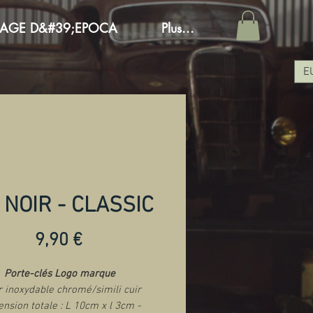
AGE D&#39;EPOCA
Plus...
E
 NOIR - CLASSIC
Prezzo
9,90 €
Porte-clés Logo marque
r inoxydable chromé/simili cuir
nsion totale : L 10cm x l 3cm -